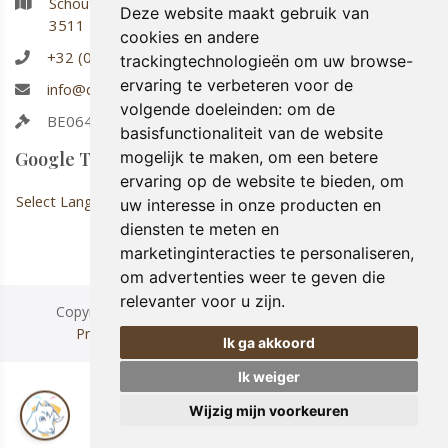
Schouterveld 50
Deze website maakt gebruik van
3511 Kuringen
cookies en andere
+32 (0)486 91 22 63
trackingtechnologieën om uw browse-
ervaring te verbeteren voor de
info@deijsboetiek.be
volgende doeleinden:
om de
BE0642.720.812
basisfunctionaliteit van de website
Google Translate
mogelijk te maken
,
om een betere
ervaring op de website te bieden
,
om
Select Language
uw interesse in onze producten en
diensten te meten en
marketinginteracties te personaliseren
,
om advertenties weer te geven die
relevanter voor u zijn
.
Copyright © 2026 De IJsboetiek. All Rights Reserved.
Privacy & Cookies
|
UP-TO-DATE WebDesign
Ik ga akkoord
Ik weiger
Wijzig mijn voorkeuren