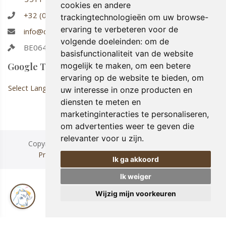
cookies en andere
+32 (0)486 91 22 63
trackingtechnologieën om uw browse-
ervaring te verbeteren voor de
info@deijsboetiek.be
volgende doeleinden:
om de
BE0642.720.812
basisfunctionaliteit van de website
Google Translate
mogelijk te maken
,
om een betere
ervaring op de website te bieden
,
om
Select Language
uw interesse in onze producten en
diensten te meten en
marketinginteracties te personaliseren
,
om advertenties weer te geven die
relevanter voor u zijn
.
Copyright © 2026 De IJsboetiek. All Rights Reserved.
Privacy & Cookies
|
UP-TO-DATE WebDesign
Ik ga akkoord
Ik weiger
Wijzig mijn voorkeuren