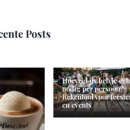
cente Posts
Hoeveel ijs heb je éch
nodig per persoon?
Rekentool voor feeste
en events