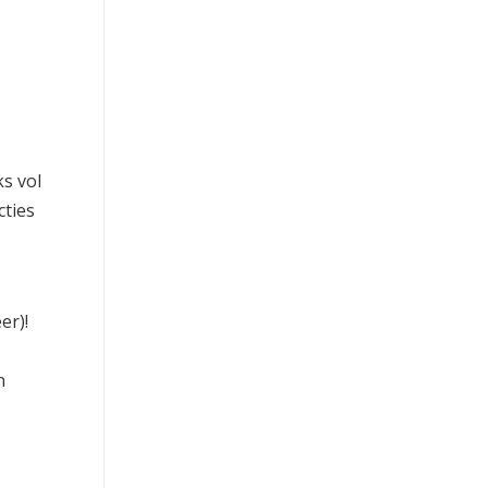
s vol
cties
er)!
n