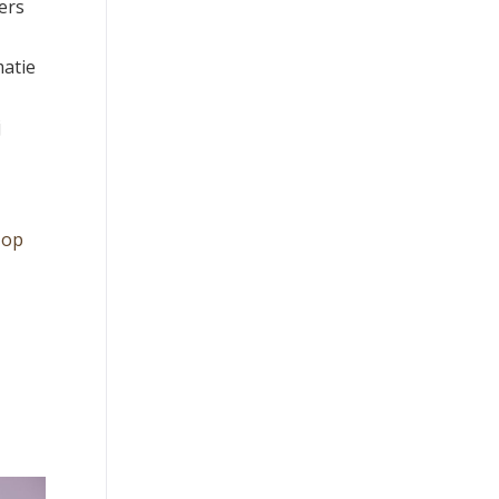
ers
matie
j
 op