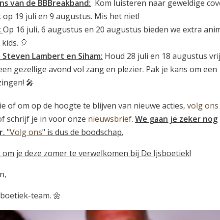
ns van de BBBreakband:
Kom luisteren naar geweldige cov
op 19 juli en 9 augustus. Mis het niet!
:
Op 16 juli, 6 augustus en 20 augustus bieden we extra ani
 kids. 🎈
 Steven Lambert en Siham:
Houd 28 juli en 18 augustus vri
een gezellige avond vol zang en plezier. Pak je kans om een
zingen! 🎤
e of om op de hoogte te blijven van nieuwe acties,
volg ons
f schrijf je in voor onze
nieuwsbrief
.
We gaan je zeker nog
r.
"
Volg ons
" is dus de boodschap.
t om je deze zomer te verwelkomen bij De Ijsboetiek!
n,
sboetiek-team. 🌼