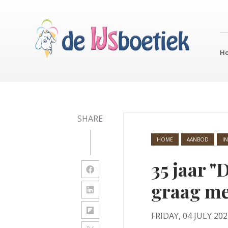
H
SHARE
HOME
AANBOD
IN
35 jaar "
graag met
FRIDAY, 04 JULY 20