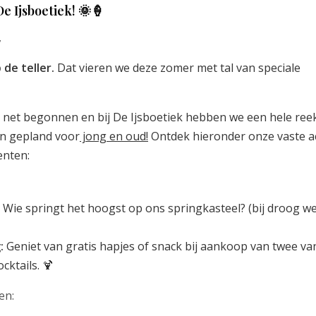
e Ijsboetiek! 🌞🍦
,
 de teller.
Dat vieren we deze zomer met tal van speciale
s net begonnen en bij De Ijsboetiek hebben we een hele reek
ten gepland voor
jong en oud!
Ontdek hieronder onze vaste a
enten:
Wie springt het hoogst op ons springkasteel? (bij droog we
:
Geniet van gratis hapjes of snack bij aankoop van twee va
cktails. 🍹
en: