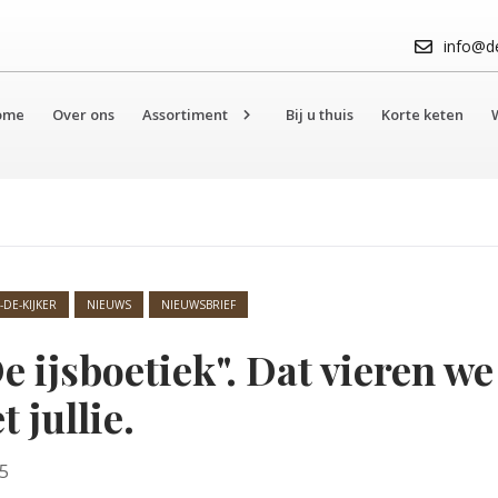
info@de
ome
Over ons
Assortiment
Bij u thuis​​​​​​​
Korte keten​​​​​​​
-DE-KIJKER
NIEUWS
NIEUWSBRIEF
De ijsboetiek". Dat vieren we
 jullie.
25