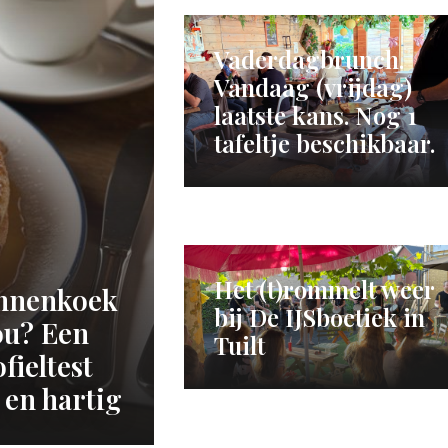
Vaderdagbrunch.
Vandaag (vrijdag)
laatste kans. Nog 1
tafeltje beschikbaar.
Het (t)rommelt weer
nnenkoek
bij De IJSboetiek in
jou? Een
Tuilt
ieltest
 en hartig