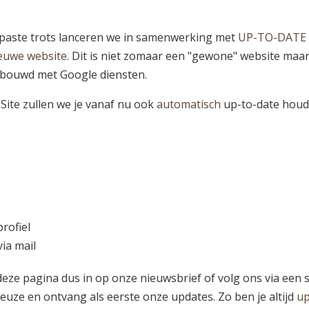
epaste trots lanceren we in samenwerking met
UP-TO-DATE
euwe website
. Dit is niet zomaar een "gewone" website maa
ebouwd met Google diensten.
Site zullen we je vanaf nu ook
automatisch
up-to-date hou
rofiel
ia mail
deze pagina dus in op onze nieuwsbrief of volg ons via een s
euze en ontvang als eerste onze updates. Zo ben je altijd
up