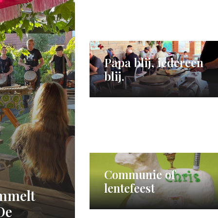
Papa blij, iedereen
blij.
Communie of
lentefeest
ommelt
De