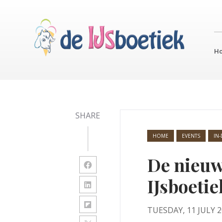
H
SHARE
HOME
EVENTS
IN-
De nieuw
IJsboetie
TUESDAY, 11 JULY 