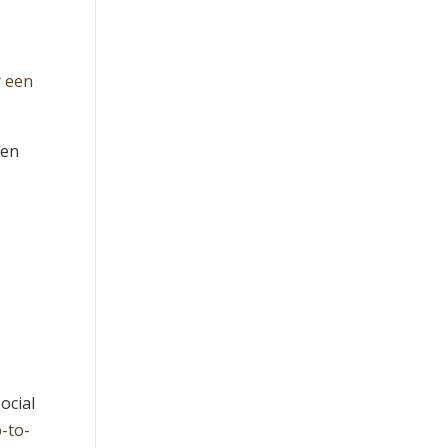
r
een
den
ocial
-to-